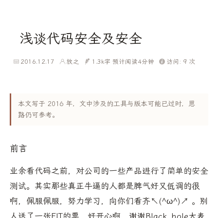
浅谈代码安全及安全
2016.12.17
放之
1.3k字
预计阅读4分钟
访问:
9
次
本文写于 2016 年，文中涉及的工具与版本可能已过时，思
路仍可参考。
前言
业余看代码之前，对公司的一些产品进行了简单的安全
测试。其实那些真正牛逼的人都是脾气好又低调的很
啊，佩服佩服，努力学习，向你们看齐↖(^ω^)↗ 。别
人送了一张FIT的票，好开心啊，谢谢Black_hole大表